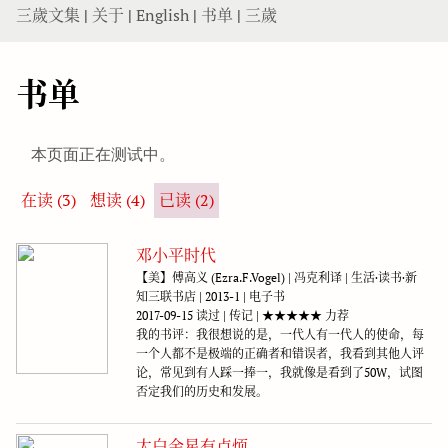
三歲文集
|
关于
|
English
|
书单
|
三歲
书单
本页面正在测试中。
在读 (3)
想读 (4)
已读 (2)
邓小平时代
【美】傅高义 (Ezra.F.Vogel) | 冯克利译 | 生活·读书·新
知三联书店 | 2013-1 | 电子书
2017-09-15 读过 | 传记 | ★★★★★ 力荐
我的书评：我很想说的是，一代人有一代人的使命，每
一个人都不是极端的正确者和错误者，我看到其他人评
论，常见到有人踩一捧一，我就像是看到了50W，试图
否定我们的历史和发展。
太白金星有点烦