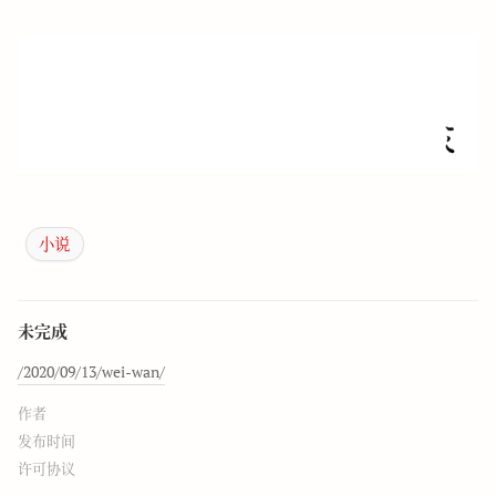
小说
未完成
/2020/09/13/wei-wan/
作者
发布时间
许可协议