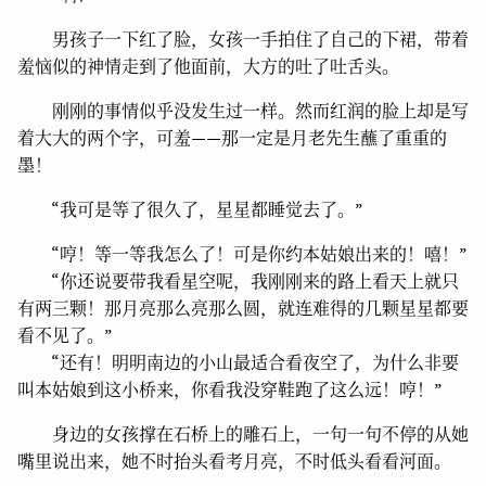
男孩子一下红了脸，女孩一手拍住了自己的下裙，带着
羞恼似的神情走到了他面前，大方的吐了吐舌头。
刚刚的事情似乎没发生过一样。然而红润的脸上却是写
着大大的两个字，可羞——那一定是月老先生蘸了重重的
墨！
“我可是等了很久了，星星都睡觉去了。”
“哼！等一等我怎么了！可是你约本姑娘出来的！嘻！”
“你还说要带我看星空呢，我刚刚来的路上看天上就只
有两三颗！那月亮那么亮那么圆，就连难得的几颗星星都要
看不见了。”
“还有！明明南边的小山最适合看夜空了，为什么非要
叫本姑娘到这小桥来，你看我没穿鞋跑了这么远！哼！”
身边的女孩撑在石桥上的雕石上，一句一句不停的从她
嘴里说出来，她不时抬头看考月亮，不时低头看看河面。