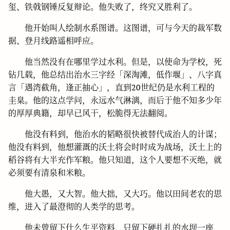
玺、铁戟钢锤反复辩论。他失败了，终究又胜利了。
他开始叫人绘制水系图谱。这图谱，可与今天的裁军数
据、登月线路遥相呼应。
他当然没有在哪里学过水利。但是，以使命为学校，死
钻几载，他总结出治水三字经「深淘滩，低作堰」、八字真
言「遇湾截角，逢正抽心」，直到20世纪仍是水利工程的
圭臬。他的这点学问，永远水气淋漓，而后于他不知多少年
的厚厚典籍，却早已风干，松脆得无法翻阅。
他没有料到，他治水的韬略很快被替代成治人的计谋；
他没有料到，他想灌溉的沃土将会时时成为战场，沃土上的
稻谷将有大半充作军粮。他只知道，这个人要想不灭绝，就
必须要有清泉和米粮。
他大愚，又大智。他大拙，又大巧。他以田间老农的思
维，进入了最澄彻的人类学的思考。
他未曾留下什么生平资料，只留下硬扎扎的水坝一座，