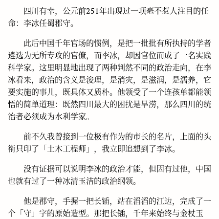
四川有幸，公元前251年出现过一项毫不惹人注目的任
命：李冰任蜀郡守。
此后中国千年官场的惯例，是把一批批有所执持的学者
遴选为无所专攻的官僚，而李冰，却因官位而成了一名实践
科学家。这里明显地出现了两种判然不同的政治走向，在李
冰看来，政治的含义是浚理，是消灾，是滋润，是濡养，它
要实施的事儿，既具体又质朴。他领受了一个连孩单都能领
悟的简单道理：既然四川最大的困扰是旱涝，那么四川的统
治者必须成为水利学家。
前不久我曾接到一位极有作为的市长的名片，上面的头
衔只印了「土木工程师」，我立即追想到了李冰。
没有证据可以说明李冰的政治才能，但因有过他，中国
也就有过了一种冰清玉洁的政治纲领。
他是郡守，手握一把长锸，站在滔滔的江边，完成了一
个「守」字的原始造型。那把长锸，千年来始终与金杖玉