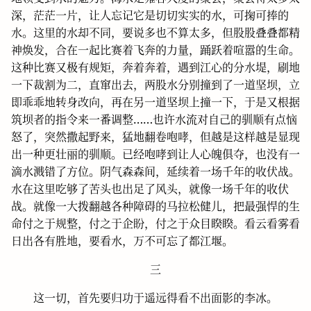
深，茫茫一片，让人忘记它是切切实实的水，可掬可捧的
水。这里的水却不同，要说多也不算太多，但股股叠叠都精
神焕发，合在一起比赛着飞奔的力量，踊跃着喧嚣的生命。
这种比赛又极有规矩，奔着奔着，遇到江心的分水堤，刷地
一下裁割为二，直窜出去，两股水分别撞到了一道坚坝，立
即乖乖地转身改向，再在另一道坚坝上撞一下，于是又根据
筑坝者的指令来一番调整……也许水流对自己的驯顺有点恼
怒了，突然撒起野来，猛地翻卷咆哮，但越是这样越是显现
出一种更壮丽的驯顺。已经咆哮到让人心魄俱夺，也没有一
滴水溅错了方位。阴气森森间，延续着一场千年的收伏战。
水在这里吃够了苦头也出足了风头，就像一场千年的收伏
战。就像一大拨翻越各种障碍的马拉松健儿，把最强悍的生
命付之于规整，付之于企盼，付之于众目睽睽。看云看雾看
日出各有胜地，要看水，万不可忘了都江堰。
三
这一切，首先要归功于遥远得看不出面影的李冰。