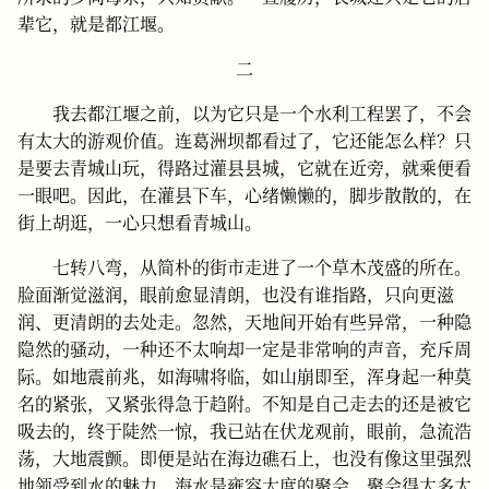
辈它，就是都江堰。
二
我去都江堰之前，以为它只是一个水利工程罢了，不会
有太大的游观价值。连葛洲坝都看过了，它还能怎么样？只
是要去青城山玩，得路过灌县县城，它就在近旁，就乘便看
一眼吧。因此，在灌县下车，心绪懒懒的，脚步散散的，在
街上胡逛，一心只想看青城山。
七转八弯，从简朴的街市走进了一个草木茂盛的所在。
脸面渐觉滋润，眼前愈显清朗，也没有谁指路，只向更滋
润、更清朗的去处走。忽然，天地间开始有些异常，一种隐
隐然的骚动，一种还不太响却一定是非常响的声音，充斥周
际。如地震前兆，如海啸将临，如山崩即至，浑身起一种莫
名的紧张，又紧张得急于趋附。不知是自己走去的还是被它
吸去的，终于陡然一惊，我已站在伏龙观前，眼前，急流浩
荡，大地震颤。即便是站在海边礁石上，也没有像这里强烈
地领受到水的魅力。海水是雍容大度的聚会，聚会得太多太