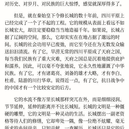
对历史、对岁月、对民族的巨大惊悸，感觉就深厚得多了。
但是，就在秦始皇下令修长城的数十年前，四川平原上
已经完成了一个了不起的工程。它的规模从表面上看远不如
长城宏大，却注定要稳稳当当地造福千年。如果说，长城占
据了辽阔的空间，那么，它却实实在在地占据了邈远的时
间。长城的社会功用早已废弛，而它至今还在为无数发众输
送汩汩清流。有了它，旱涝无常的四川平原成了天府之国，
每当我们民族有了重大灾难，天府之国总是沉着地提供庇护
和濡养。因此，可以毫不夸张地说，它永久性地灌溉了中华
民族。有了它，才有诸葛亮、刘备的雄才大略，才有李白、
杜甫、陆游的川行华章。说得近一点，有了它，抗日战争中
的中国才有一个比较安定的后方。
它的水流不像万里长城那样突兀在外，而是细细浸润、
节节延伸，延伸的距离并不比长城短。长城的文明是一种僵
硬的雕塑，它的文明是一种灵动的生活。长城摆出一副老资
格等待人们的修缮，它却卑处一隅，像一位绝不炫耀、毫无
所求的乡间母亲，只知贡献。一查履历，长城还只是它的后