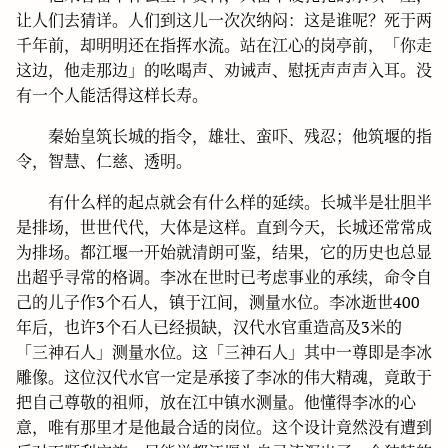
让人们去猜详。人们到这儿一次次纳闷：这是谁呢？死于两
千年前，却明明还在指挥水流。站在江心的岗亭前，「你走
这边，他走那边」的吆喝声、劝诫声、慰抚声声声入耳。没
有一个人能活得这样长寿。
秦始皇筑长城的指令，雄壮、蛮吓、残忍；他筑堰的指
令，智慧、仁慈、透明。
有什么样的起点就会有什么样的延续。长城半是壮胆半
是排场，世世代代，大体是这样。直到今天，长城还常常成
为排场。都江堰一开始就清朗可鉴，结果，它的历史也总显
出超乎寻常的格调。李冰在世时已考虑事业的承续，命令自
己的儿子作3个石人，镇于江间，测量水位。李冰逝世400
年后，也许3个石人已经损缺，汉代水官重造高及3米的
「三神石人」测量水位。这「三神石人」其中一尊即是李冰
雕像。这位汉代水官一定是承接了李冰的伟大精魂，竟敢于
把自己尊敬的祖师，放在江中镇水测量。他懂得李冰的心
意，唯有那里才是他最合适的岗位。这个设计竟然没有遭到