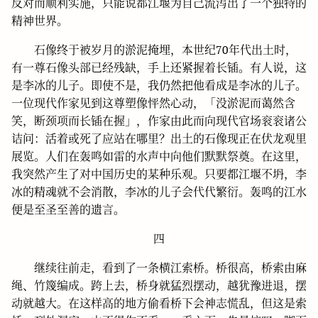
反对而顺利实施，只能说都江堰为自己流泻出了一个独特的
精神世界。
石像终于被岁月的淤泥掩埋，本世纪70年代出土时，
有一尊石像头部已经残缺，手上还紧握着长锸。有人说，这
是李冰的儿子。即使不是，我仍然把他看成是李冰的儿子。
一位现代作家见到这尊塑像怦然心动，「没淤泥而蔼然含
笑，断颈项而长锸在握」，作家由此而向现代官场衮衮诸公
诘问：活着或死了应站在哪里？出土的石像现正在伏龙观里
展览。人们在轰鸣如雷的水声中向他们默默祭奠。在这里，
我突然产生了对中国历史的某种乐观。只要都江堰不坍，李
冰的精魂就不会消散，李冰的儿子会代代繁衍。轰鸣的江水
便是至圣至善的遗言。
四
继续往前走，看到了一条横江索桥。桥很高，桥索由麻
绳、竹篾编成。跨上去，桥身就猛烈摆动，越犹豫进退，摆
动就越大。在这样高的地方偷看桥下会神志慌乱，但这是索