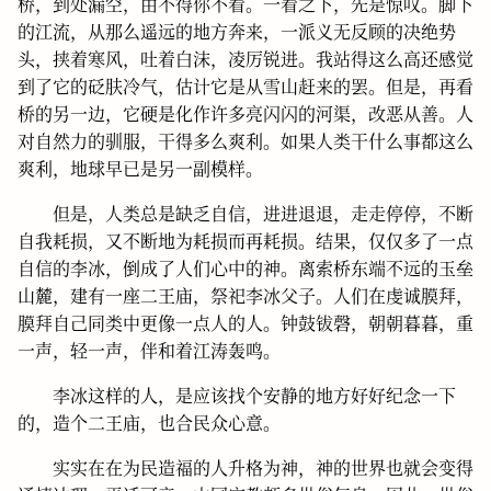
桥，到处漏空，由不得你不看。一看之下，先是惊叹。脚下
的江流，从那么遥远的地方奔来，一派义无反顾的决绝势
头，挟着寒风，吐着白沫，凌厉锐进。我站得这么高还感觉
到了它的砭肤冷气，估计它是从雪山赶来的罢。但是，再看
桥的另一边，它硬是化作许多亮闪闪的河渠，改恶从善。人
对自然力的驯服，干得多么爽利。如果人类干什么事都这么
爽利，地球早已是另一副模样。
但是，人类总是缺乏自信，进进退退，走走停停，不断
自我耗损，又不断地为耗损而再耗损。结果，仅仅多了一点
自信的李冰，倒成了人们心中的神。离索桥东端不远的玉垒
山麓，建有一座二王庙，祭祀李冰父子。人们在虔诚膜拜，
膜拜自己同类中更像一点人的人。钟鼓钹磬，朝朝暮暮，重
一声，轻一声，伴和着江涛轰鸣。
李冰这样的人，是应该找个安静的地方好好纪念一下
的，造个二王庙，也合民众心意。
实实在在为民造福的人升格为神，神的世界也就会变得