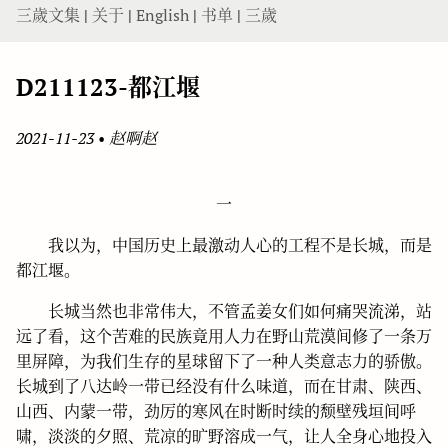
三歲文集
|
关于
|
English
|
书单
|
三歲
D211123-都江堰
2021-11-23
•
赵啊赵
一
我以为，中国历史上最激动人心的工程不是长城，而是
都江堰。
长城当然也非常伟大，不管孟姜女们如何痛哭流涕，站
远了看，这个苦难的民族竟用人力在野山荒漠间修了一条万
里屏障，为我们生存的星球留下了一种人类意志力的骄傲。
长城到了八达岭一带已经没有什么味道，而在甘肃、陕西、
山西、内蒙一带，劲厉的寒风在时断时续的颓壁残垣间呼
啸，淡淡的夕照、荒凉的旷野溶成一气，让人全身心地投入