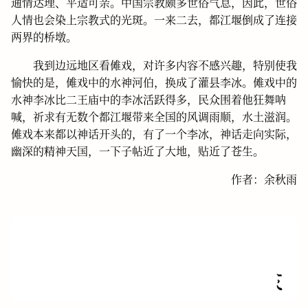
通情达理、平适可亲。中国宗教颇多世俗气息，因此，世俗
人情也会染上宗教式的光斑。一来二去，都江堰倒成了连接
两界的桥墩。
我到边远地区看傩戏，对许多内容不感兴趣，特别使我
愉快的是，傩戏中的水神河伯，换成了灌县李冰。傩戏中的
水神李冰比二王庙中的李冰活跃得多，民众围着他狂舞呐
喊，祈求有无数个都江堰带来全国的风调雨顺，水土滋润。
傩戏本来都以神话开头的，有了一个李冰，神话走向实际，
幽深的精神天国，一下子帖近了大地，贴近了苍生。
作者：余秋雨