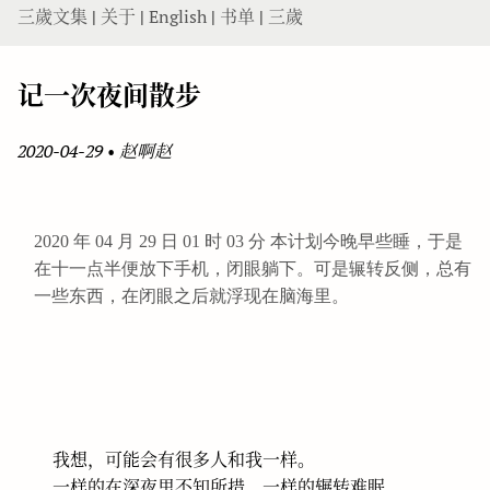
三歲文集
|
关于
|
English
|
书单
|
三歲
记一次夜间散步
2020-04-29
•
赵啊赵
2020 年 04 月 29 日 01 时 03 分 本计划今晚早些睡，于是
在十一点半便放下手机，闭眼躺下。可是辗转反侧，总有
一些东西，在闭眼之后就浮现在脑海里。
我想，可能会有很多人和我一样。
一样的在深夜里不知所措，一样的辗转难眠。