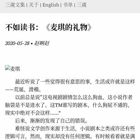
三歲文集
|
关于
|
English
|
书单
|
三歲
不如读书：《麦琪的礼物》
2020-05-28
•
赵啊赵
最近听说了一些觉得很有意思的事，生活或许就是这样
——荒诞、滑稽。
以前总是说“这电视剧剧情怎么这么狗血、这小说作者
脑袋是不是进水了、这TM谁写的剧本、什么狗屁不通的、
现实中绝对不会这样……”
后来，渐渐的发现了自己的错误。
难怪说文学创作来源于生活，小说剧本之类或许还有些
逻辑可言，然而，现实却没有任何逻辑。有时候看着就是满