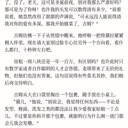
了，没了。老天，这可是圣诞前夜，别对我那么严肃好吗？
那可是为了你呀！也许我的头发可以数得清有多少，”说着
说着，她忽然改用了甜甜的声调说，“可永远没人能说得清
我对你的爱有多深。那我开始做菜了，吉姆？”
吉姆仿佛一下子从恍惚中醒来。他呼啦一把将黛拉紧紧
拥入怀里。现在请大家别过脸专心往另外一个方向看，看什
么都行，十秒钟左右吧。
房租一周八块还是一年一百万，有区别吗？也许此时只
有数学家或者自作聪明的人才会答错。麦琪带来了无价的礼
物，但他们也没有答案。这句话说得有些莫名其妙，我们稍
后再交待明白。
吉姆从大衣口袋里掏出一个包裹，随手放在小桌上。
“黛儿，”他说，“别误会，我觉得任何东西——不论是
发型、修面、洗发之类的都没法让我少爱我家姑娘一丁点
儿。不过要是你拆开那个包裹，就能明白为什么刚一进门那
会儿我会发懵。”