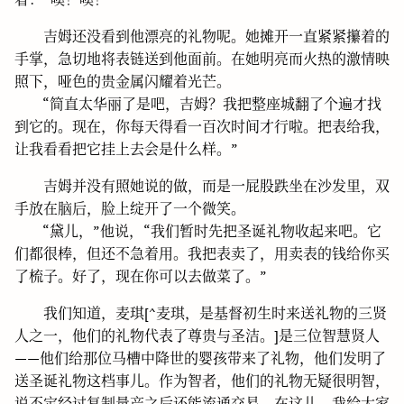
吉姆还没看到他漂亮的礼物呢。她摊开一直紧紧攥着的
手掌，急切地将表链送到他面前。在她明亮而火热的激情映
照下，哑色的贵金属闪耀着光芒。
“简直太华丽了是吧，吉姆？我把整座城翻了个遍才找
到它的。现在，你每天得看一百次时间才行啦。把表给我，
让我看看把它挂上去会是什么样。”
吉姆并没有照她说的做，而是一屁股跌坐在沙发里，双
手放在脑后，脸上绽开了一个微笑。
“黛儿，”他说，“我们暂时先把圣诞礼物收起来吧。它
们都很棒，但还不急着用。我把表卖了，用卖表的钱给你买
了梳子。好了，现在你可以去做菜了。”
我们知道，麦琪[^麦琪，是基督初生时来送礼物的三贤
人之一，他们的礼物代表了尊贵与圣洁。]是三位智慧贤人
——他们给那位马槽中降世的婴孩带来了礼物，他们发明了
送圣诞礼物这档事儿。作为智者，他们的礼物无疑很明智，
说不定经过复制量产之后还能流通交易。在这儿，我给大家