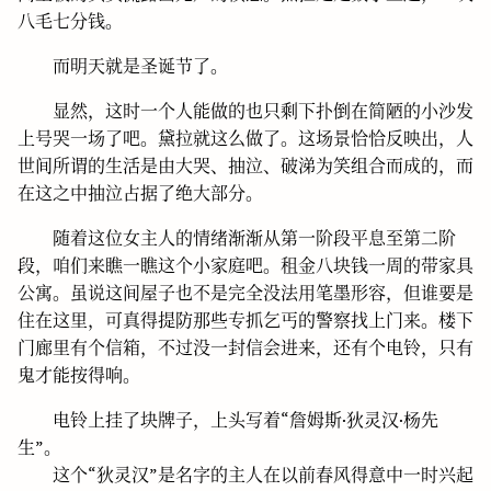
八毛七分钱。
而明天就是圣诞节了。
显然，这时一个人能做的也只剩下扑倒在简陋的小沙发
上号哭一场了吧。黛拉就这么做了。这场景恰恰反映出，人
世间所谓的生活是由大哭、抽泣、破涕为笑组合而成的，而
在这之中抽泣占据了绝大部分。
随着这位女主人的情绪渐渐从第一阶段平息至第二阶
段，咱们来瞧一瞧这个小家庭吧。租金八块钱一周的带家具
公寓。虽说这间屋子也不是完全没法用笔墨形容，但谁要是
住在这里，可真得提防那些专抓乞丐的警察找上门来。楼下
门廊里有个信箱，不过没一封信会进来，还有个电铃，只有
鬼才能按得响。
电铃上挂了块牌子，上头写着“詹姆斯·狄灵汉·杨先
生”。
这个“狄灵汉”是名字的主人在以前春风得意中一时兴起