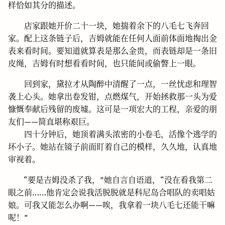
样恰如其分的描述。
店家跟她开价二十一块，她揣着余下的八毛七飞奔回
家。配上这条链子后，吉姆就能在任何人面前体面地掏出金
表来看时间。要知道就算表是那么金贵，而表链却是一条旧
皮绳，吉姆有时想看看时间，也只能间或偷瞥上一眼。
回到家，黛拉才从陶醉中清醒了一点，一丝忧虑和理智
袭上心头。她拿出卷发钳，点燃煤气，开始拯救那一头为爱
慷慨奉献后残留的废墟。这可是一项宏大的工程，亲爱的朋
友们——简直堪称艰巨。
四十分钟后，她顶着满头浓密的小卷毛，活像个逃学的
坏小子。她站在镜子前面盯着自己的模样，久久地，认真地
审视着。
“要是吉姆没杀了我，”她自言自语道，“没在看我第二
眼之前……他肯定会说我活脱脱就是科尼岛合唱队的卖唱姑
娘。可我又能怎么办啊——唉，我拿着一块八毛七还能干嘛
呢！”