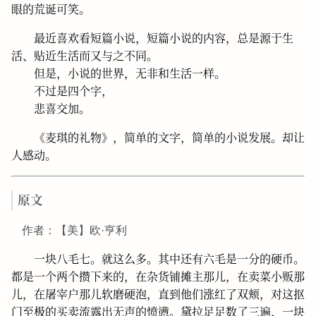
眼的荒诞可笑。
最近喜欢看短篇小说，短篇小说的内容，总是源于生
活、贴近生活而又与之不同。
但是，小说的世界，无非和生活一样。
不过是四个字，
悲喜交加。
《麦琪的礼物》，简单的文字，简单的小说发展。却让
人感动。
原文
作者：【美】欧·亨利
一块八毛七。就这么多。其中还有六毛是一分的硬币。
都是一个两个攒下来的，在杂货铺摊主那儿，在卖菜小贩那
儿，在屠宰户那儿软磨硬泡，直到他们涨红了双颊，对这抠
门至极的买卖流露出无声的愤懑。黛拉足足数了三遍，一块