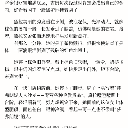
将金银财宝堆满底层，吉姆每次经过时肯定会摸出自己的金
表，好看看国王一脸嫉妒地拽着胡子。
黛拉美丽的秀发垂在身侧，波浪起伏，光泽动人，就像
棕色的瀑布一般。长发垂过了膝盖，仿佛就是她的衣裳。接
着，黛拉又紧张而迅速地把头发重新盘好。
有那么一分钟，她的身子微微颤抖，但很快便站直了身
体，一两滴眼泪溅到了残破的红色地毯上。
她穿上棕色旧外套，戴上棕色旧软帽，一转身，裙摆飞
扬，眼中仍闪烁着泪光点点。她快步走出门外，迈下台阶，
来到大街上。
在一块门店招牌前，她停下了脚步，牌子上头写着“莎
弗朗妮夫人沙龙——专营各种毛发货品”。黛拉噔噔噔跑上
台阶，轻轻喘着气，努力想镇定下来。她面前的这位女士体
型肥硕，面色苍白，眼神冷漠，看起来可一点也不像叫“莎
弗朗妮”的人。