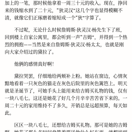
加上的一笔，那时候他拿着一周三十元的收入。现在，挣回
来的钱缩水到了二十元，“狄灵汉”这几个字也显得模糊不
清，就像它们正琢磨着缩短成一个“狄”字算了。
不过呢，无论什么时候詹姆斯·狄灵汉·杨先生下了班，
回到楼上自家公寓里，都会听到一声“吉姆”，并得到一个热
烈的拥抱——当然是来自詹姆斯·狄灵汉·杨太太，也就是刚
向大家介绍过的黛拉了。
他俩的感情真好啊！
黛拉哭罢，仔细地给两颊补上粉。她站在窗边，心情灰
黯地看着一只灰色的猫走在灰色后院里的灰色篱笆上。明天
就是圣诞节了，可她手头上能用来给吉姆买礼物的钱，仅有
一块八毛七。这还是她花了好几个月辛辛苦苦省下来的。一
周二十元的家用维持不了多久，开销总是远超预算，每天如
此。
区区一块八毛七，还想给吉姆买礼物。那可是她的吉姆