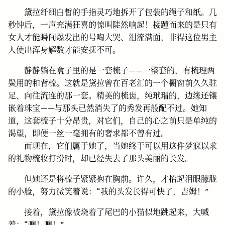
黛拉纤细白皙的手指灵巧地拆开了包装的绳子和纸。几
秒钟后，一声充满狂喜的惊叫陡然响起！接踵而来的是只有
女人才能瞬间爆发出的号啕大哭、泪流满面，非得这位男主
人使出浑身解数才能安抚不可。
静静躺在盒子里的是一套梳子——一整套的，有梳理两
鬓用的和背梳。这就是黛拉曾在百老汇的一个橱窗前久久驻
足、向往流连的那一套。精美的梳齿，纯玳瑁的，边缘还镶
嵌着珠宝——与那头已然消失了的秀发再般配不过。她知
道，这套梳子十分昂贵，对它们，自己的心之前只是单纯的
渴望，即便一丝一毫拥有的奢求都不曾有过。
而现在，它们属于她了，当她终于可以用这件梦寐以求
的礼物梳妆打扮时，却已经失去了那头美丽的长发。
但她还是将梳子紧紧抱在胸前。许久，才抬起泪眼朦胧
的小脸，努力微笑着说：“我的头发长得可快了，吉姆！”
接着，黛拉像被烧着了尾巴的小猫似地跳起来，大喊
着：“噢！噢！”