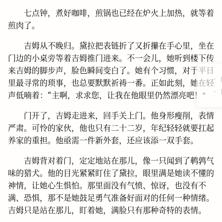
七点钟，煮好咖啡，煎锅也已经在炉火上加热，就等着
煎肉了。
吉姆从不晚归。黛拉把表链折了又折攥在手心里，坐在
门边的小桌旁等着吉姆推门进来。不一会儿，她听到楼下传
来吉姆的脚步声，脸色瞬间变白了。她有个习惯，对于平日
里最寻常的琐事，也总要默默祈祷一番。正如此刻，她在轻
声低喃着：“主啊，求求您，让我在他眼里仍然漂亮吧！”
门开了，吉姆走进来，回手关上门。他身形瘦削，表情
严肃。可怜的家伙，他也只有二十二岁，年纪轻轻就要扛起
养家的重担。他亟需一件新外套，还应该添一双手套。
吉姆背对着门，定定地站在那儿，像一只闻到了鹌鹑气
味的猎犬。他的目光紧紧盯住了黛拉，眼里满是她读不懂的
神情，让她心生惧怕。那里面没有气愤、惊讶，也没有不
满、恐惧，那不是她鼓足勇气准备好面对的任何一种情绪。
吉姆只是站在那儿，盯着她，满脸只有那种奇特的表情。