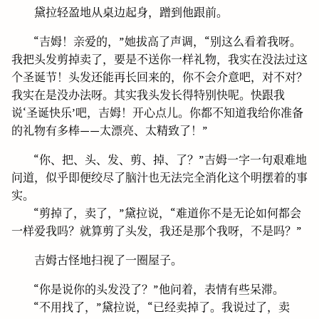
黛拉轻盈地从桌边起身，蹭到他跟前。
“吉姆！亲爱的，”她拔高了声调，“别这么看着我呀。
我把头发剪掉卖了，要是不送你一样礼物，我实在没法过这
个圣诞节！头发还能再长回来的，你不会介意吧，对不对？
我实在是没办法呀。其实我头发长得特别快呢。快跟我
说‘圣诞快乐’吧，吉姆！开心点儿。你都不知道我给你准备
的礼物有多棒——太漂亮、太精致了！”
“你、把、头、发、剪、掉、了？”吉姆一字一句艰难地
问道，似乎即便绞尽了脑汁也无法完全消化这个明摆着的事
实。
“剪掉了，卖了，”黛拉说，“难道你不是无论如何都会
一样爱我吗？就算剪了头发，我还是那个我呀，不是吗？”
吉姆古怪地扫视了一圈屋子。
“你是说你的头发没了？”他问着，表情有些呆滞。
“不用找了，”黛拉说，“已经卖掉了。我说过了，卖