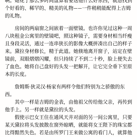
啊。她花了那么多时间盘算着要送他什么好东西，就想找到
个好看的、稀罕的、精美的礼物——一件稍稍能配得上吉姆
的礼物。
房间的两扇窗之间嵌着一面壁镜。也许你见过这种一周
八块租金公寓里的壁镜吧，照这种镜子，需要身材相当纤瘦
且身段灵活，通过一连串狭长的影像大概拼凑出自己的样子
来。黛拉身材修长，精于此道。她倏地离开窗子，站定在壁
镜前，双眼熠熠闪耀，但只持续了不到二十秒，脸上便失去
了血色。她将自己盘好的头发一把解开，让它完全垂下至原
本的长度。
詹姆斯·狄灵汉·杨家有两样令他们特别为之骄傲的东
西。
其中一样是吉姆的金表，由他祖父传给他父亲，再传到
他手上。另一样就是黛拉的头发。
假使示巴女王住在通风天井对面的另一间公寓里，只要
某天黛拉将头发披散在窗外晾晒，就能将女王陛下的珠宝都
比得黯然失色。若是由所罗门王来做公寓的看门人，就算他