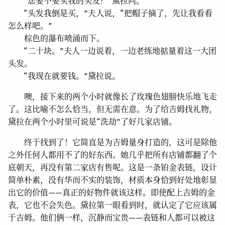
“您要不要买我的头发？”黛拉问。
“头发我倒是买，”夫人说，“把帽子摘了，先让我看看
怎么样吧。”
棕色的瀑布喷涌而下。
“二十块。”夫人一边说着，一边老练地掂量着这一大团
头发。
“我现在就要钱。”黛拉说。
噢，接下来的两个小时就像长了玫瑰色翅膀快乐地飞走
了。这比喻不怎么恰当，但无需在意。为了给吉姆找礼物，
黛拉在两个小时里可说是“洗劫”了好几家店铺。
终于找到了！它简直是为吉姆量身打造的，这可是除他
之外任何人都用不了的好东西。她几乎把所有店铺都翻了个
底朝天，再没有第二家店有售呢。这是一条铂金表链，设计
简单朴素，没有华而不实的装饰，材质本身恰到好处地彰显
出它的价值——真正的好物件就该这样。即使配上吉姆的金
表，它也不会失色。黛拉第一眼看到时，就认定了它应该属
于吉姆。他们俩一样，沉静而宝贵——表链和人都可以被这